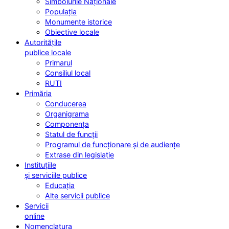
Simbolurile Naționale
Populația
Monumente istorice
Obiective locale
Autoritățile
publice locale
Primarul
Consiliul local
RUTI
Primăria
Conducerea
Organigrama
Componența
Statul de funcții
Programul de funcționare și de audiențe
Extrase din legislație
Instituțiile
și serviciile publice
Educația
Alte servicii publice
Servicii
online
Nomenclatura