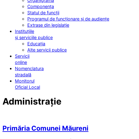
Organigrama
Componența
Statul de funcții
Programul de funcționare și de audiențe
Extrase din legislație
Instituțiile
și serviciile publice
Educația
Alte servicii publice
Servicii
online
Nomenclatura
stradală
Monitorul
Oficial Local
Administrație
Primăria Comunei Măureni