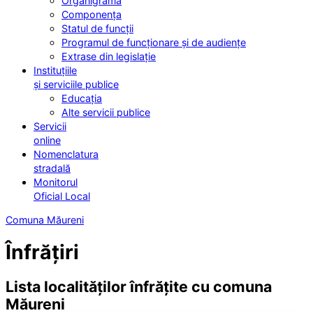
Organigrama
Componența
Statul de funcții
Programul de funcționare și de audiențe
Extrase din legislație
Instituțiile
și serviciile publice
Educația
Alte servicii publice
Servicii
online
Nomenclatura
stradală
Monitorul
Oficial Local
Comuna Măureni
Înfrățiri
Lista localităților înfrățite cu comuna
Măureni