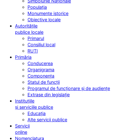
Simbolurile Naționale
Populația
Monumente istorice
Obiective locale
Autoritățile
publice locale
Primarul
Consiliul local
RUTI
Primăria
Conducerea
Organigrama
Componența
Statul de funcții
Programul de funcționare și de audiențe
Extrase din legislație
Instituțiile
și serviciile publice
Educația
Alte servicii publice
Servicii
online
Nomenclatura