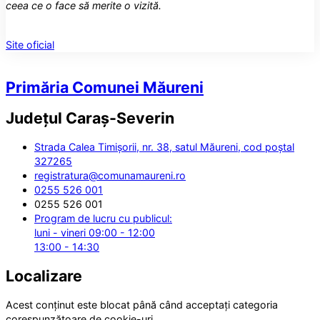
ceea ce o face să merite o vizită.
Site oficial
Primăria Comunei Măureni
Județul
Caraș-Severin
Strada Calea Timișorii, nr. 38, satul Măureni, cod poștal
327265
registratura@comunamaureni.ro
0255 526 001
0255 526 001
Program de lucru cu publicul:
luni - vineri 09:00 - 12:00
13:00 - 14:30
Localizare
Acest conținut este blocat până când acceptați categoria
corespunzătoare de cookie-uri.