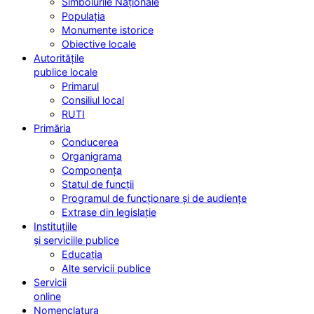
Simbolurile Naționale
Populația
Monumente istorice
Obiective locale
Autoritățile
publice locale
Primarul
Consiliul local
RUTI
Primăria
Conducerea
Organigrama
Componența
Statul de funcții
Programul de funcționare și de audiențe
Extrase din legislație
Instituțiile
și serviciile publice
Educația
Alte servicii publice
Servicii
online
Nomenclatura