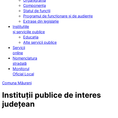
Organigrama
Componența
Statul de funcții
Programul de funcționare și de audiențe
Extrase din legislație
Instituțiile
și serviciile publice
Educația
Alte servicii publice
Servicii
online
Nomenclatura
stradală
Monitorul
Oficial Local
Comuna Măureni
Instituții publice de interes
județean