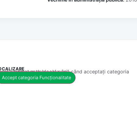
OCALIZARE
 conținut este blocat până când acceptați categoria corespunzătoare de cookie-uri.
Accept categoria Funcționalitate