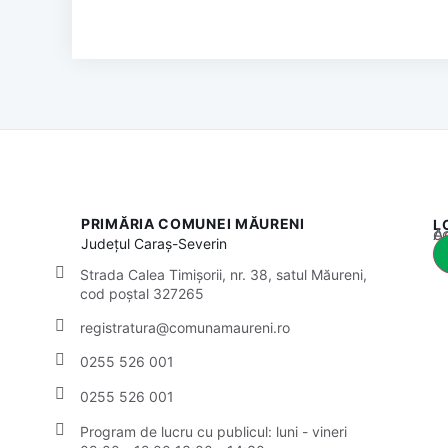
PRIMĂRIA COMUNEI MĂURENI
L
Acest
Județul
Caraș-Severin
Strada Calea Timișorii, nr. 38, satul Măureni,
cod poștal 327265
registratura@comunamaureni.ro
0255 526 001
0255 526 001
Program de lucru cu publicul:
luni - vineri