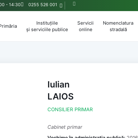
:00 - 14:30
0255 526 001
Instituțiile
Servicii
Nomenclatura
Primăria
și serviciile publice
online
stradală
Iulian
LAIOS
CONSILIER PRIMAR
Cabinet primar
Vechime în administrația publică:
2016