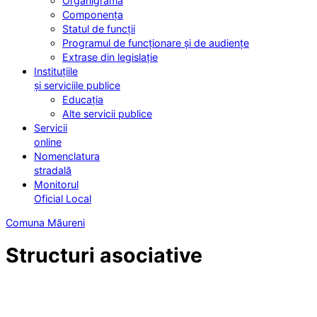
Organigrama
Componența
Statul de funcții
Programul de funcționare și de audiențe
Extrase din legislație
Instituțiile
și serviciile publice
Educația
Alte servicii publice
Servicii
online
Nomenclatura
stradală
Monitorul
Oficial Local
Comuna Măureni
Structuri asociative