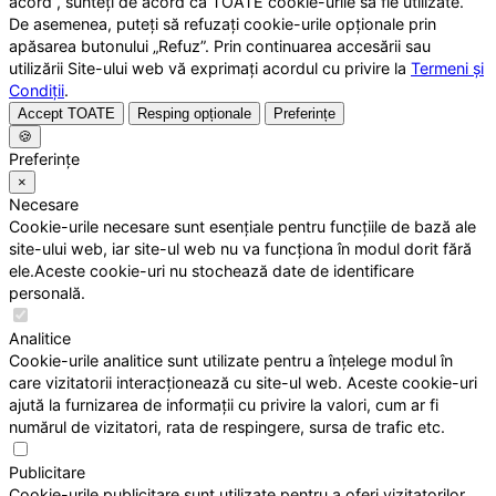
acord”, sunteți de acord ca TOATE cookie-urile să fie utilizate.
De asemenea, puteți să refuzați cookie-urile opționale prin
apăsarea butonului „Refuz”. Prin continuarea accesării sau
utilizării Site-ului web vă exprimați acordul cu privire la
Termeni și
Condiții
.
Accept TOATE
Resping opționale
Preferințe
🍪
Preferințe
×
Necesare
Cookie-urile necesare sunt esențiale pentru funcțiile de bază ale
site-ului web, iar site-ul web nu va funcționa în modul dorit fără
ele.Aceste cookie-uri nu stochează date de identificare
personală.
Analitice
Cookie-urile analitice sunt utilizate pentru a înțelege modul în
care vizitatorii interacționează cu site-ul web. Aceste cookie-uri
ajută la furnizarea de informații cu privire la valori, cum ar fi
numărul de vizitatori, rata de respingere, sursa de trafic etc.
Publicitare
Cookie-urile publicitare sunt utilizate pentru a oferi vizitatorilor