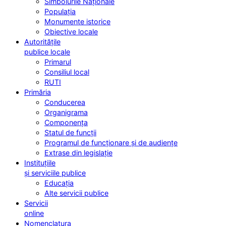
Simbolurile Naționale
Populația
Monumente istorice
Obiective locale
Autoritățile
publice locale
Primarul
Consiliul local
RUTI
Primăria
Conducerea
Organigrama
Componența
Statul de funcții
Programul de funcționare și de audiențe
Extrase din legislație
Instituțiile
și serviciile publice
Educația
Alte servicii publice
Servicii
online
Nomenclatura