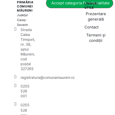
PRIMĂRIA
Accept categoria Funcționalitate
LINKURI
COMUNEI
UTILE
MĂURENI
Prezentare
Județul
generală
Caraș-
Severin
Contact
Strada
Calea
Termeni și
Timișorii,
condiții
nr. 38,
satul
Măureni,
cod
poștal
327265
registratura@comunamaureni.ro
0255
526
001
0255
526