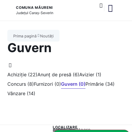
COMUNA MĂURENI
Județul
Caraș-Severin
și serviciile publice
Prima pagină
Noutăți
Guvern
Achiziție (22)
Anunț de presă (6)
Avizier (1)
Concurs (8)
Furnizori (0)
Guvern (0)
Primărie (34)
Vânzare (14)
LOCALIZARE
Acest conținut este blocat până când acceptați categoria corespunzătoare de cookie-uri.