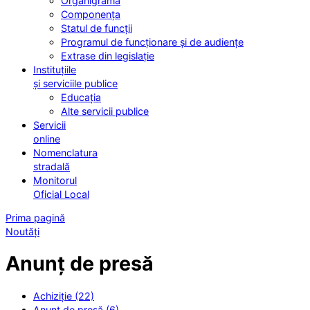
Organigrama
Componența
Statul de funcții
Programul de funcționare și de audiențe
Extrase din legislație
Instituțiile
și serviciile publice
Educația
Alte servicii publice
Servicii
online
Nomenclatura
stradală
Monitorul
Oficial Local
Prima pagină
Noutăți
Anunț de presă
Achiziție (22)
Anunț de presă (6)