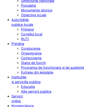
Simbolurile Naționale
Populația
Monumente istorice
Obiective locale
Autoritățile
publice locale
Primarul
Consiliul local
RUTI
Primăria
Conducerea
Organigrama
Componența
Statul de funcții
Programul de funcționare și de audiențe
Extrase din legislație
Instituțiile
și serviciile publice
Educația
Alte servicii publice
Servicii
online
Nomenclatura