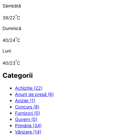
Sâmbătă
°
39/22
C
Duminică
°
40/24
C
Luni
°
40/23
C
Categorii
Achiziție (22)
Anunț de presă (6)
Avizier (1)
Concurs (8)
Furnizori (0)
Guvern (0)
Primărie (34)
Vânzare (14)