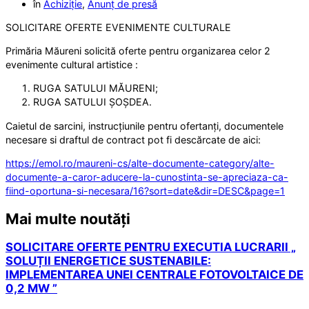
în
Achiziție
,
Anunț de presă
SOLICITARE OFERTE EVENIMENTE CULTURALE
Primăria Măureni solicită oferte pentru organizarea celor 2
evenimente cultural artistice :
RUGA SATULUI MĂURENI;
RUGA SATULUI ȘOȘDEA.
Caietul de sarcini, instrucțiunile pentru ofertanți, documentele
necesare si draftul de contract pot fi descărcate de aici:
https://emol.ro/maureni-cs/alte-documente-category/alte-
documente-a-caror-aducere-la-cunostinta-se-apreciaza-ca-
fiind-oportuna-si-necesara/16?sort=date&dir=DESC&page=1
Mai multe noutăți
SOLICITARE OFERTE PENTRU EXECUTIA LUCRARII „
SOLUȚII ENERGETICE SUSTENABILE:
IMPLEMENTAREA UNEI CENTRALE FOTOVOLTAICE DE
0,2 MW ”