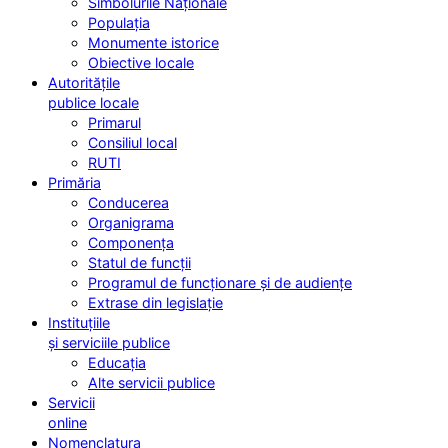
Simbolurile Naționale
Populația
Monumente istorice
Obiective locale
Autoritățile
publice locale
Primarul
Consiliul local
RUTI
Primăria
Conducerea
Organigrama
Componența
Statul de funcții
Programul de funcționare și de audiențe
Extrase din legislație
Instituțiile
și serviciile publice
Educația
Alte servicii publice
Servicii
online
Nomenclatura