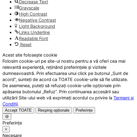
Decrease Text
Grayscale
High Contrast
Negative Contrast
Light Background
Links Underline
Readable Font
Reset
Acest site folosește cookie
Folosim cookie-uri pe site-ul nostru pentru a vă oferi cea mai
relevantă experiență, reținând preferințele și vizitele
dumneavoastră. Prin efectuarea unui click pe butonul „Sunt de
acord”, sunteți de acord ca TOATE cookie-urile să fie utilizate.
De asemenea, puteți să refuzați cookie-urile opționale prin
apăsarea butonului „Refuz”. Prin continuarea accesării sau
utilizării Site-ului web vă exprimați acordul cu privire la
Termeni și
Condiții
.
Accept TOATE
Resping opționale
Preferințe
🍪
Preferințe
×
Necesare